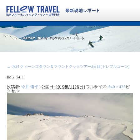
←
0824 クィーンズタウン＆マウントクックツアー2日目(トレブルコーン)
IMG_5411
投稿者:
今井 脩平
|
公開日:
2019年8月28日
|
フルサイズ:
640 × 426
ピ
クセル