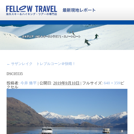
←
サザンレイク トレブルコーン＠快晴！
DSC05535
投稿者:
今井 脩平
|
公開日:
2019年9月10日
|
フルサイズ:
640 × 359
ピ
クセル