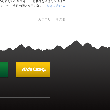
止められないヘリスキー！ お客様を乗せたヘリはク
ました。 先日の雪と今日の朝に …
続きを読む
→
カテゴリー:
その他