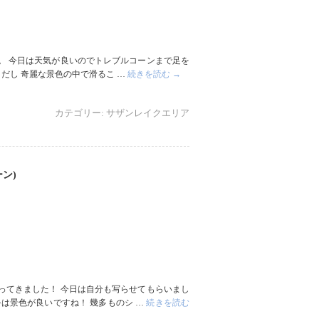
。 今日は天気が良いのでトレブルコーンまで足を
だし 奇麗な景色の中で滑るこ …
続きを読む
→
カテゴリー:
サザンレイクエリア
ン)
ってきました！ 今日は自分も写らせてもらいまし
は景色が良いですね！ 幾多ものシ …
続きを読む