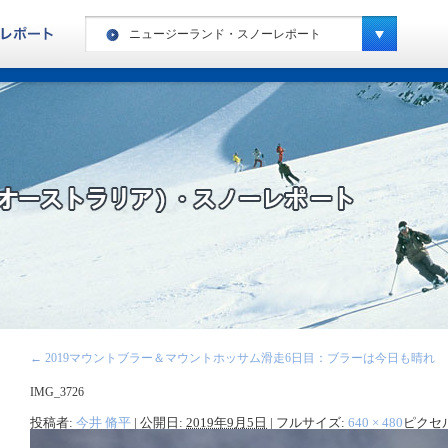
ニュージーランド・スノーレポート
ヨーロッパ・ハイキングレポート
カナダ・ハイキングレポート
ヨーロッパ・スノーレポート
カナダ・スノーレポート
アメリカ・スノーレポート
スペシャルキャンプ・スノーレポート
ニュージーランド・スノーレポート
南米・スノーレポート
←
2019マウントブラー＆マウントホッサム滑走6日目：ブラーは今日も晴れ
キッズキャンプ・レポート
IMG_3726
投稿者:
今井 脩平
|
公開日:
2019年9月5日
|
フルサイズ:
640 × 480
ピクセ