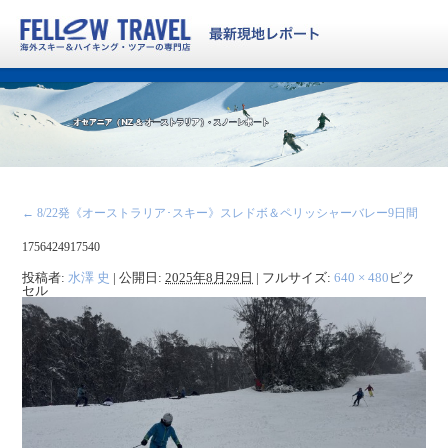
←
8/22発《オーストラリア･スキー》スレドボ＆ペリッシャーバレー9日間
1756424917540
投稿者:
水澤 史
|
公開日:
2025年8月29日
|
フルサイズ:
640 × 480
ピク
セル