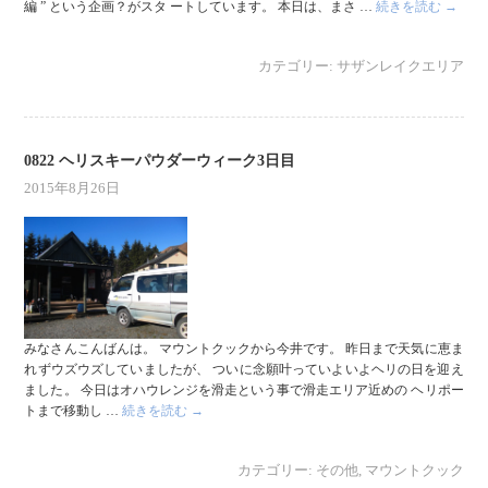
編 ” という企画？がスタ ートしています。 本日は、まさ …
続きを読む
→
カテゴリー:
サザンレイクエリア
0822 ヘリスキーパウダーウィーク3日目
2015年8月26日
みなさんこんばんは。 マウントクックから今井です。 昨日まで天気に恵ま
れずウズウズしていましたが、 ついに念願叶っていよいよヘリの日を迎え
ました。 今日はオハウレンジを滑走という事で滑走エリア近めの ヘリポー
トまで移動し …
続きを読む
→
カテゴリー:
その他
,
マウントクック