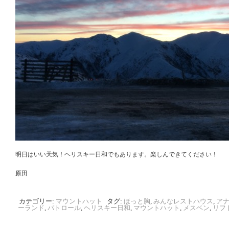
明日はいい天気！ヘリスキー日和でもあります。楽しんできてください！
原田
カテゴリー:
マウントハット
タグ:
ほっと胸
,
みんなレストハウス
,
ア
ーランド
,
パトロール
,
ヘリスキー日和
,
マウントハット
,
メスベン
,
リフ