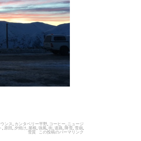
ナウンス
,
カンタベリー平野
,
コーヒー
,
ニュージ
ト
,
原田
,
夕焼け
,
屋根
,
強風
,
街
,
道路
,
降雪
,
雪崩
,
雪質
この投稿のパーマリンク