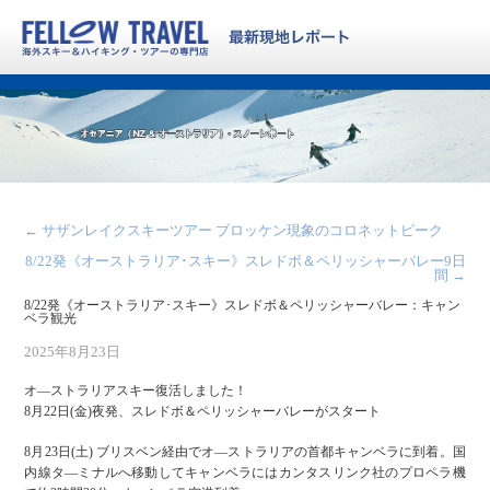
←
サザンレイクスキーツアー ブロッケン現象のコロネットピーク
8/22発《オーストラリア･スキー》スレドボ＆ペリッシャーバレー9日
間
→
8/22発《オーストラリア･スキー》スレドボ＆ペリッシャーバレー：キャン
ベラ観光
2025年8月23日
オ—ストラリアスキー復活しました！
8月22日(金)夜発、スレドボ＆ペリッシャーバレーがスタート
8月23日(土) ブリスベン経由でオ—ストラリアの首都キャンベラに到着。国
内線タ—ミナルへ移動してキャンベラにはカンタスリンク社のプロペラ機