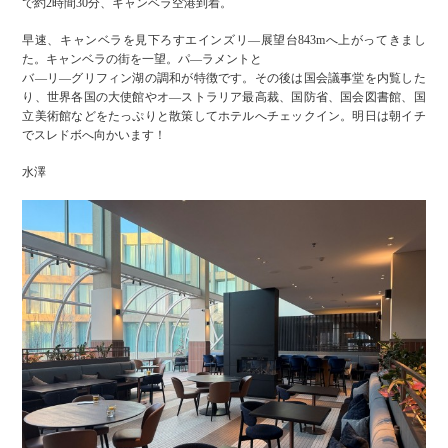
で約2時間30分、キャンベラ空港到着。
早速、キャンベラを見下ろすエインズリ—展望台843mへ上がってきまし
た。キャンベラの街を一望。パ—ラメントと
バ—リ—グリフィン湖の調和が特徴です。その後は国会議事堂を内覧した
り、世界各国の大使館やオ—ストラリア最高裁、国防省、国会図書館、国
立美術館などをたっぷりと散策してホテルへチェックイン。明日は朝イチ
でスレドボへ向かいます！
水澤