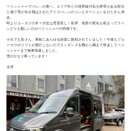
ペリッシャーヴァレ—の奥へ、エリア外との境界線付近を降雪がある部分
と風で雪が吹き飛ばされたアイスバ—ンのコンビネーションをひたすら滑
走。
時よりユ—カリの木々付近は雪質良し！視界、地形の変化も相まってライ
ンどりも難しいのがペリッシャーの特徴です。
それでも皆さん、果敢にあらゆる斜面に挑戦されていました！午後もブル
ーカウのリフトが運行しないのでスミギンズを隅から隅まで滑走してペリ
ッシャーまで無事帰還しました。
雪がかなり降っています！
水澤