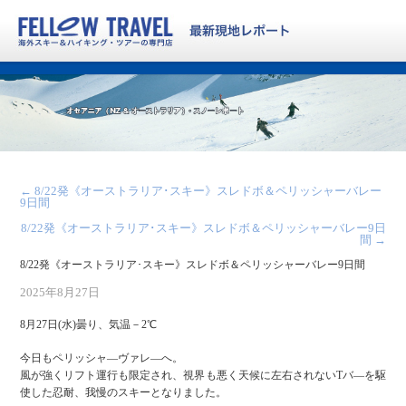
←
8/22発《オーストラリア･スキー》スレドボ＆ペリッシャーバレー
9日間
8/22発《オーストラリア･スキー》スレドボ＆ペリッシャーバレー9日
間
→
8/22発《オーストラリア･スキー》スレドボ＆ペリッシャーバレー9日間
2025年8月27日
8月27日(水)曇り、気温－2℃
今日もペリッシャ—ヴァレ—へ。
風が強くリフト運行も限定され、視界も悪く天候に左右されないTバ—を駆
使した忍耐、我慢のスキーとなりました。