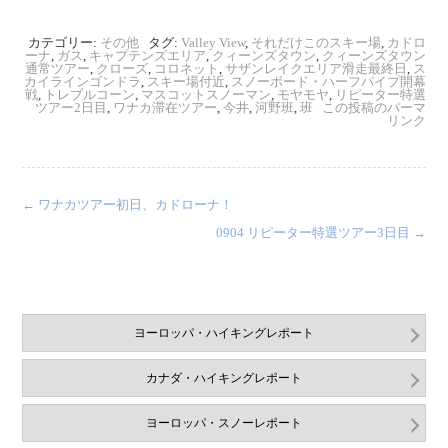
カテゴリー:
その他
タグ:
Valley View
,
それだけこのスキー場
,
カドロ
ーナ
,
ガス
,
キャプテンズエリア
,
クィーンズタウン
,
クィーンズタウン
通常ツアー
,
クローズ
,
コロネット
,
サザンレイクエリア滑走最終日
,
ス
カイラインゴンドラ
,
スキー場付近
,
スノーボード・ハーフパイプ開幕
戦
,
トレブルコーン
,
マスコットスノーマン
,
モヤモヤ
,
リピーター特選
ツアー2日目
,
ワナカ滞在ツアー
,
今井
,
河野班
,
班
この投稿のパーマ
リンク
←
ワナカツアー初日、カドローナ！
0904 リピーター特選ツアー3日目
→
ヨーロッパ・ハイキングレポート
カナダ・ハイキングレポート
ヨーロッパ・スノーレポート